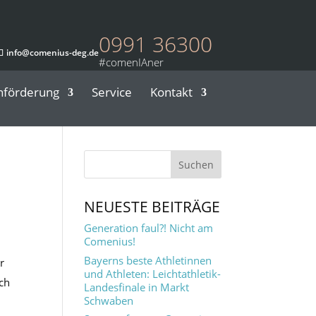
0991 36300
info@comenius-deg.de
nförderung
Service
Kontakt
NEUESTE BEITRÄGE
Generation faul?! Nicht am
Comenius!
Bayerns beste Athletinnen
r
und Athleten: Leichtathletik-
ach
Landesfinale in Markt
Schwaben
h