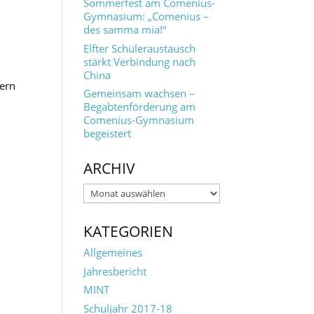
Sommerfest am Comenius-
Gymnasium: „Comenius –
des samma mia!“
Elfter Schüleraustausch
stärkt Verbindung nach
China
ern
Gemeinsam wachsen –
Begabtenförderung am
Comenius-Gymnasium
begeistert
ARCHIV
Archiv
KATEGORIEN
Allgemeines
Jahresbericht
MINT
Schuljahr 2017-18