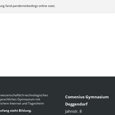
ng fand pandemiebedingt online statt.
wissenschaftlich-technologisches
Comenius Gymnasium
Sprachliches Gymnasium mit
lichem Internat und Tagesheim
Deggendorf
nfang steht Bildung.
Jahnstr. 8