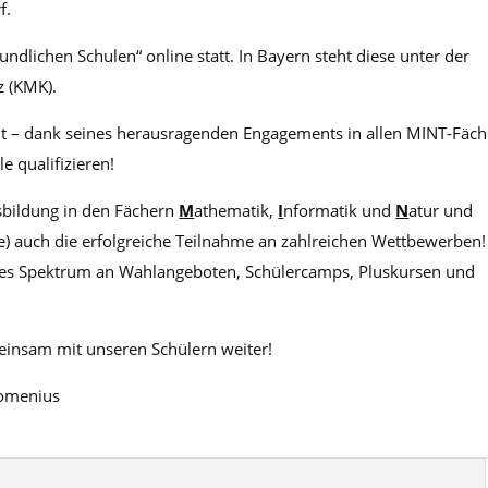
f.
dlichen Schulen“ online statt. In Bayern steht diese unter der
z (KMK).
 – dank seines herausragenden Engagements in allen MINT-Fäch
e qualifizieren!
sbildung in den Fächern
M
athematik,
I
nformatik und
N
atur und
ie) auch die erfolgreiche Teilnahme an zahlreichen Wettbewerben!
ites Spektrum an Wahlangeboten, Schülercamps, Pluskursen und
insam mit unseren Schülern weiter!
Comenius