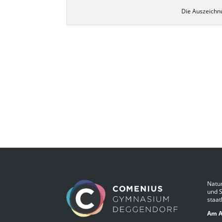
Die Auszeichnu
Natur
und 
staat
Am A