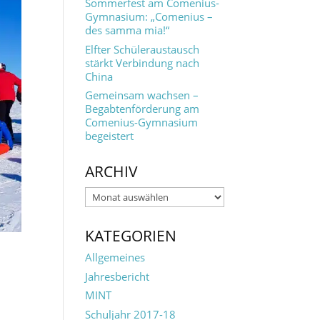
Sommerfest am Comenius-
Gymnasium: „Comenius –
des samma mia!“
Elfter Schüleraustausch
stärkt Verbindung nach
China
Gemeinsam wachsen –
Begabtenförderung am
Comenius-Gymnasium
begeistert
ARCHIV
Archiv
KATEGORIEN
Allgemeines
Jahresbericht
MINT
Schuljahr 2017-18