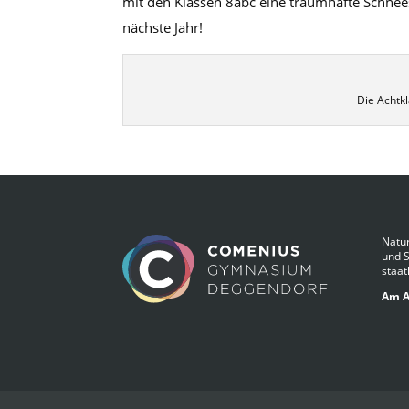
mit den Klassen 8abc eine traumhafte Schnees
nächste Jahr!
Die Achtkl
Natur
und 
staat
Am A