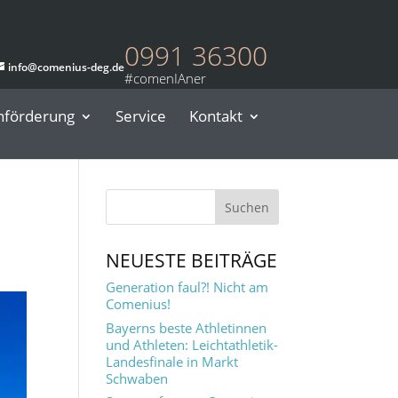
0991 36300
info@comenius-deg.de
nförderung
Service
Kontakt
NEUESTE BEITRÄGE
Generation faul?! Nicht am
Comenius!
Bayerns beste Athletinnen
und Athleten: Leichtathletik-
Landesfinale in Markt
Schwaben