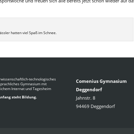
portwoche und freuen sich alle bereits jetzt schon wieder auf da
ässler hatten viel Spaß im Schnee.
wissenschaftlich-technologisches
Comenius Gymnasium
Sprachliches Gymnasium mit
lichem Internat und Tagesheim
Deggendorf
nfang steht Bildung.
Jahnstr. 8
94469 Deggendorf