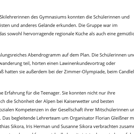
d Skilehrerinnen des Gymnasiums konnten die Schülerinnen und
Pisten und anderes Gelände erkunden. Die Gruppe war im
 das sowohl hervorragende regionale Küche als auch eine gemütli
slungsreiches Abendrogramm auf dem Plan. Die Schülerinnen un
anderung teil, hörten einen Lawinenkundevortrag oder
paß hatten sie außerdem bei der Zimmer-Olympiade, beim Candlel
e Erfahrung für die Teenager. Sie konnten nicht nur ihre
uch die Schönheit der Alpen bei Kaiserwetter und besten
zialen Kompetenzen in der Gesellschaft ihrer Mitschülerinnen u
 Das begleitende Lehrerteam um Organisator Florian Gleißner m
Matthias Sikora, Iris Herman und Susanne Sikora verbrachten zusa