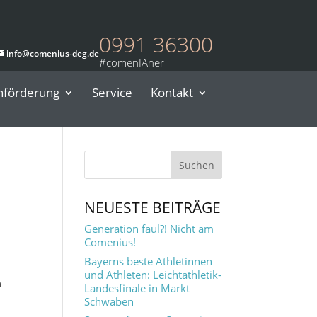
0991 36300
info@comenius-deg.de
nförderung
Service
Kontakt
NEUESTE BEITRÄGE
Generation faul?! Nicht am
Comenius!
Bayerns beste Athletinnen
und Athleten: Leichtathletik-
m
Landesfinale in Markt
Schwaben