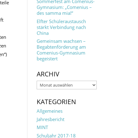
Sommerfest am Comenius-
teile
Gymnasium: „Comenius –
des samma mia!“
ft
Elfter Schüleraustausch
stärkt Verbindung nach
China
ten
Gemeinsam wachsen –
zen
Begabtenförderung am
Comenius-Gymnasium
en“)
begeistert
ARCHIV
Archiv
KATEGORIEN
Allgemeines
Jahresbericht
MINT
Schuljahr 2017-18