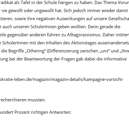
Prädikat als Tafel in der Schule hängen zu haben. Das Thema Vorur
e/r sie gewollt oder ungewollt hat. Sich jedoch immer wieder damit
ktieren, sowie ihre negativen Auswirkungen auf unsere Gesellscha
wir auch unseren SchülerInnen geben wollten. Denn gerade die
eile gegenüber anderen führen zu Alltagsrassismus. Daher initiier
die SchülerInnen mit den Inhalten des Aktionstages auseinanderset
r die Begriffe „Othering“ (Differenzierung zwischen „uns“ und „ihn
ellung bei der Beantwortung der Fragen gab dabei die informative
kratie-leben.de/magazin/magazin-details/kampagne-vorsicht-
 recherchieren mussten.
undert Prozent richtigen Antworten: