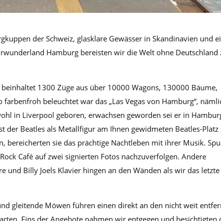
gkuppen der Schweiz, glasklare Gewässer in Skandinavien und e
turwunderland Hamburg bereisten wir die Welt ohne Deutschland 
ung beinhaltet 1300 Züge aus über 10000 Wagons, 130000 Bäume,
 farbenfroh beleuchtet war das „Las Vegas von Hamburg“, nämli
wohl in Liverpool geboren, erwachsen geworden sei er in Hambur
der Beatles als Metallfigur am Ihnen gewidmeten Beatles-Platz
n, bereicherten sie das prächtige Nachtleben mit ihrer Musik. Sp
Rock Café auf zwei signierten Fotos nachzuverfolgen. Andere
re und Billy Joels Klavier hingen an den Wänden als wir das letzte
und gleitende Möwen führen einen direkt an den nicht weit entfe
tarten. Eins der Angebote nahmen wir entgegen und besichtigten 