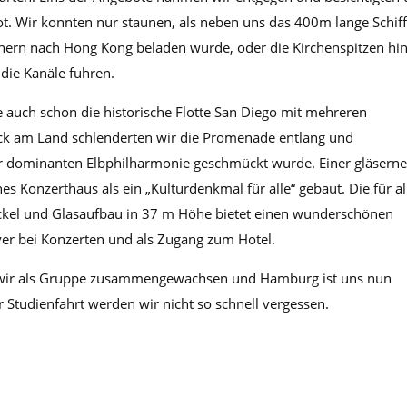
t. Wir konnten nur staunen, als neben uns das 400m lange Schif
inern nach Hong Kong beladen wurde, oder die Kirchenspitzen hin
 die Kanäle fuhren.
 auch schon die historische Flotte San Diego mit mehreren
 am Land schlenderten wir die Promenade entlang und
r dominanten Elbphilharmonie geschmückt wurde. Einer gläsern
Konzerthaus als ein „Kulturdenkmal für alle“ gebaut. Die für al
ckel und Glasaufbau in 37 m Höhe bietet einen wunderschönen
Foyer bei Konzerten und als Zugang zum Hotel.
d wir als Gruppe zusammengewachsen und Hamburg ist uns nun
er Studienfahrt werden wir nicht so schnell vergessen.