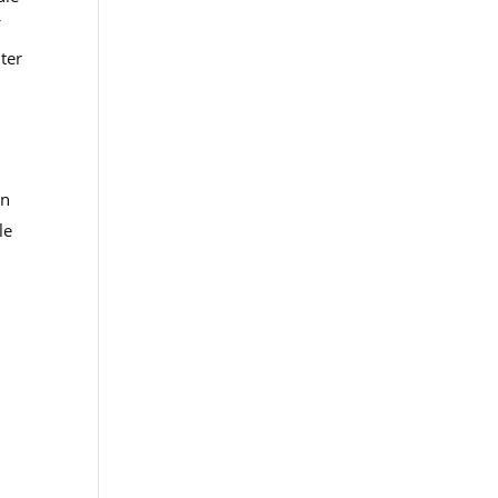
f
ter
en
le