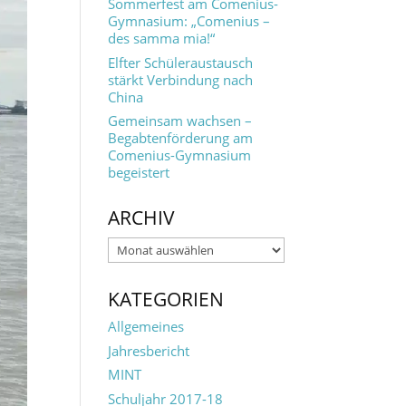
Sommerfest am Comenius-
Gymnasium: „Comenius –
des samma mia!“
Elfter Schüleraustausch
stärkt Verbindung nach
China
Gemeinsam wachsen –
Begabtenförderung am
Comenius-Gymnasium
begeistert
ARCHIV
Archiv
KATEGORIEN
Allgemeines
Jahresbericht
MINT
Schuljahr 2017-18