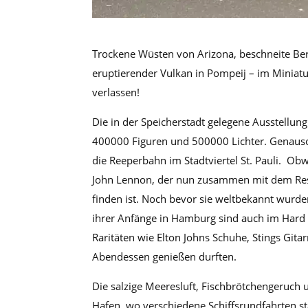
Trockene Wüsten von Arizona, beschneite Ber
eruptierender Vulkan in Pompeij – im Minia
verlassen!
Die in der Speicherstadt gelegene Ausstell
400000 Figuren und 500000 Lichter. Genauso
die Reeperbahn im Stadtviertel St. Pauli. Ob
John Lennon, der nun zusammen mit dem Rest 
finden ist. Noch bevor sie weltbekannt wurde
ihrer Anfänge in Hamburg sind auch im Hard 
Raritäten wie Elton Johns Schuhe, Stings Gitar
Abendessen genießen durften.
Die salzige Meeresluft, Fischbrötchengeruch 
Hafen, wo verschiedene Schiffsrundfahrten s