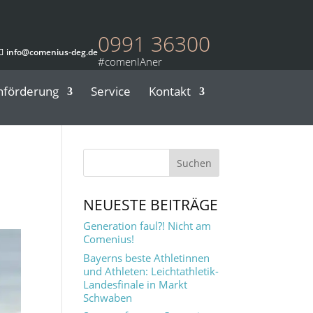
0991 36300
info@comenius-deg.de
nförderung
Service
Kontakt
NEUESTE BEITRÄGE
Generation faul?! Nicht am
Comenius!
Bayerns beste Athletinnen
und Athleten: Leichtathletik-
Landesfinale in Markt
Schwaben