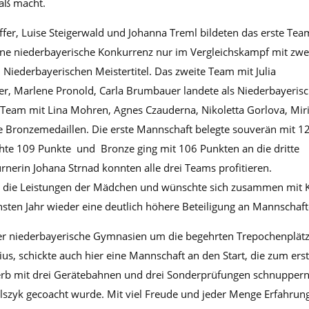
aß macht.
fer, Luise Steigerwald und Johanna Treml bildeten das erste Tea
hne niederbayerische Konkurrenz nur im Vergleichskampf mit zwe
ederbayerischen Meistertitel. Das zweite Team mit Julia
ger, Marlene Pronold, Carla Brumbauer landete als Niederbayeris
te Team mit Lina Mohren, Agnes Czauderna, Nikoletta Gorlova, Mi
ie Bronzemedaillen. Die erste Mannschaft belegte souverän mit 1
chte 109 Punkte und Bronze ging mit 106 Punkten an die dritte
nerin Johana Strnad konnten alle drei Teams profitieren.
bte die Leistungen der Mädchen und wünschte sich zusammen mit
ächsten Jahr wieder eine deutlich höhere Beteiligung an Mannschaft
ier niederbayerische Gymnasien um die begehrten Trepochenplät
s, schickte auch hier eine Mannschaft an den Start, die zum ers
werb mit drei Gerätebahnen und drei Sonderprüfungen schnupper
lszyk gecoacht wurde. Mit viel Freude und jeder Menge Erfahrun