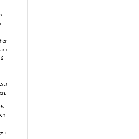
m
i
cher
riam
26
 KSO
en.
ze.
ten
n
gen