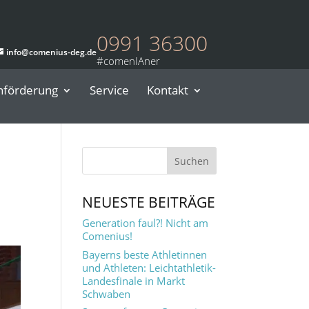
0991 36300
info@comenius-deg.de
nförderung
Service
Kontakt
NEUESTE BEITRÄGE
Generation faul?! Nicht am
Comenius!
Bayerns beste Athletinnen
und Athleten: Leichtathletik-
Landesfinale in Markt
Schwaben