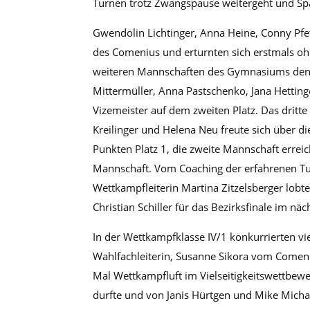
Turnen trotz Zwangspause weitergeht und Sp
Gwendolin Lichtinger, Anna Heine, Conny Pfef
des Comenius und erturnten sich erstmals o
weiteren Mannschaften des Gymnasiums den Ni
Mittermüller, Anna Pastschenko, Jana Hettin
Vizemeister auf dem zweiten Platz. Das drit
Kreilinger und Helena Neu freute sich über d
Punkten Platz 1, die zweite Mannschaft errei
Mannschaft. Vom Coaching der erfahrenen Tur
Wettkampfleiterin Martina Zitzelsberger lo
Christian Schiller für das Bezirksfinale im n
In der Wettkampfklasse IV/1 konkurrierten v
Wahlfachleiterin, Susanne Sikora vom Comeniu
Mal Wettkampfluft im Vielseitigkeitswettbe
durfte und von Janis Hürtgen und Mike Micha