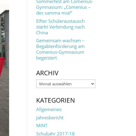
Sommerfest am Comenius-
Gymnasium: „Comenius –
des samma mia!“
Elfter Schüleraustausch
stärkt Verbindung nach
China
Gemeinsam wachsen –
Begabtenförderung am
Comenius-Gymnasium
begeistert
ARCHIV
Archiv
KATEGORIEN
Allgemeines
Jahresbericht
MINT
Schuljahr 2017-18