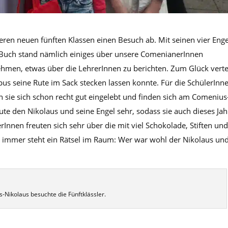
seren neuen fünften Klassen einen Besuch ab. Mit seinen vier Eng
en Buch stand nämlich einiges über unsere ComenianerInnen
nehmen, etwas über die LehrerInnen zu berichten. Zum Glück verte
us seine Rute im Sack stecken lassen konnte. Für die SchülerInn
en sie sich schon recht gut eingelebt und finden sich am Comenius
e den Nikolaus und seine Engel sehr, sodass sie auch dieses Jah
rInnen freuten sich sehr über die mit viel Schokolade, Stiften un
ch immer steht ein Rätsel im Raum: Wer war wohl der Nikolaus un
Nikolaus besuchte die Fünftklässler.