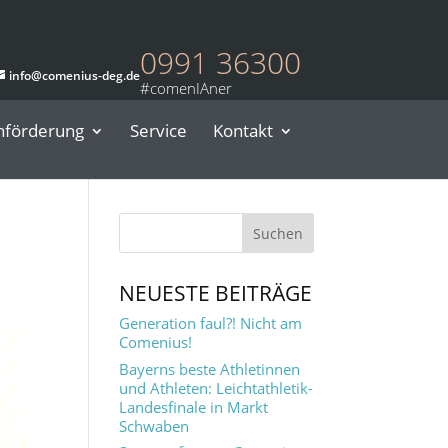
0991 36300
info@comenius-deg.de
nförderung
Service
Kontakt
NEUESTE BEITRÄGE
Generation faul?! Nicht am
Comenius!
Bayerns beste Athletinnen
und Athleten: Leichtathletik-
Landesfinale in Markt
Schwaben