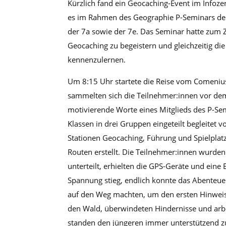
Kürzlich fand ein Geocaching-Event im Infoz
es im Rahmen des Geographie P-Seminars der 
der 7a sowie der 7e. Das Seminar hatte zum Z
Geocaching zu begeistern und gleichzeitig di
kennenzulernen.
Um 8:15 Uhr startete die Reise vom Comeni
sammelten sich die Teilnehmer:innen vor dem
motivierende Worte eines Mitglieds des P-Se
Klassen in drei Gruppen eingeteilt begleitet v
Stationen Geocaching, Führung und Spielplat
Routen erstellt. Die Teilnehmer:innen wurden
unterteilt, erhielten die GPS-Geräte und ein
Spannung stieg, endlich konnte das Abenteuer
auf den Weg machten, um den ersten Hinweis z
den Wald, überwindeten Hindernisse und arbe
standen den jüngeren immer unterstützend zur