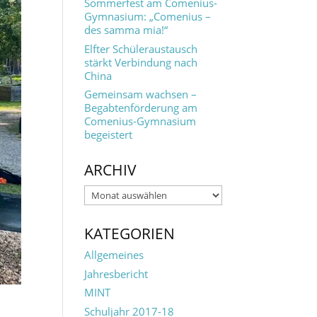
Sommerfest am Comenius-
Gymnasium: „Comenius –
des samma mia!“
Elfter Schüleraustausch
stärkt Verbindung nach
China
Gemeinsam wachsen –
Begabtenförderung am
Comenius-Gymnasium
begeistert
ARCHIV
Archiv
KATEGORIEN
Allgemeines
Jahresbericht
MINT
Schuljahr 2017-18