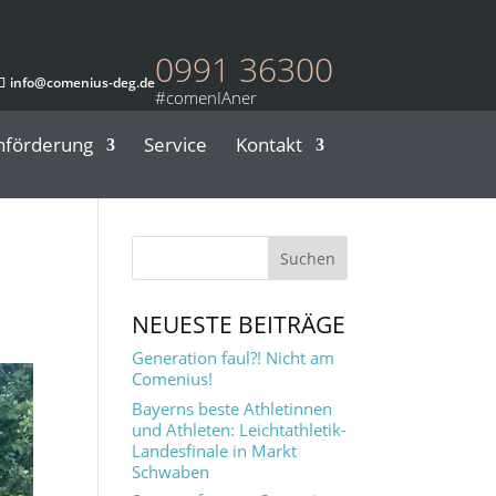
0991 36300
info@comenius-deg.de
nförderung
Service
Kontakt
NEUESTE BEITRÄGE
Generation faul?! Nicht am
Comenius!
Bayerns beste Athletinnen
und Athleten: Leichtathletik-
Landesfinale in Markt
Schwaben