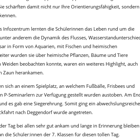
ie schärften damit nicht nur Ihre Orientierungsfähigkeit, sondern
 kennen.
as Infozentrum lernten die Schülerinnen das Leben rund um die
nter anderem die Dynamik des Flusses, Wasserstandunterschie
sar in Form von Aquarien, mit Fischen und heimischen
Weiter wurden sie über heimische Pflanzen, Bäume und Tiere
 Weiden beobachten konnte, waren ein weiteres Highlight, auch
en Zaun herankamen.
en sich an einem Spielplatz, an welchem Fußbälle, Frisbees und
en P-Seminarlern zur Verfügung gestellt wurden austoben. Am En
und es gab eine Siegerehrung. Somit ging ein abwechslungsreiche
ckfahrt nach Deggendorf wurde angetreten.
der Tag bei allen sehr gut ankam und lange in Erinnerung bleiben
 die Schüler:innen der 7. Klassen für diesen tollen Tag.