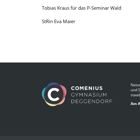
Tobias Kraus für das P-Seminar Wald
StRin Eva Maier
Natur
und 
staat
Am A