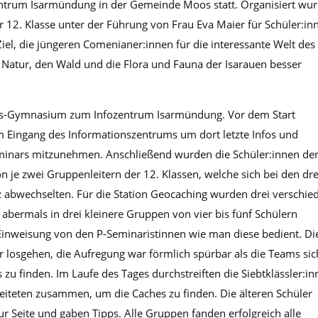
entrum Isarmündung in der Gemeinde Moos statt. Organisiert wu
12. Klasse unter der Führung von Frau Eva Maier für Schüler:in
iel, die jüngeren Comenianer:innen für die interessante Welt des
e Natur, den Wald und die Flora und Fauna der Isarauen besser
us-Gymnasium zum Infozentrum Isarmündung. Vor dem Start
 Eingang des Informationszentrums um dort letzte Infos und
minars mitzunehmen. Anschließend wurden die Schüler:innen der
on je zwei Gruppenleitern der 12. Klassen, welche sich bei den dre
z abwechselten. Für die Station Geocaching wurden drei verschie
 abermals in drei kleinere Gruppen von vier bis fünf Schülern
e Einweisung von den P-Seminaristinnen wie man diese bedient. Di
 losgehen, die Aufregung war förmlich spürbar als die Teams sic
u finden. Im Laufe des Tages durchstreiften die Siebtklässler:i
iteten zusammen, um die Caches zu finden. Die älteren Schüler
 Seite und gaben Tipps. Alle Gruppen fanden erfolgreich alle