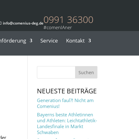
0991 36300
info@comenius-deg.de
nförderung
Service
Kontakt
NEUESTE BEITRÄGE
Generation faul?! Nicht am
Comenius!
Bayerns beste Athletinnen
und Athleten: Leichtathletik-
Landesfinale in Markt
Schwaben
der