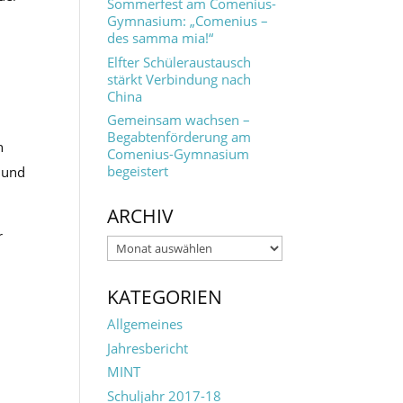
Sommerfest am Comenius-
Gymnasium: „Comenius –
des samma mia!“
Elfter Schüleraustausch
stärkt Verbindung nach
China
Gemeinsam wachsen –
Begabtenförderung am
n
Comenius-Gymnasium
begeistert
z und
ARCHIV
r
Archiv
KATEGORIEN
Allgemeines
Jahresbericht
MINT
Schuljahr 2017-18