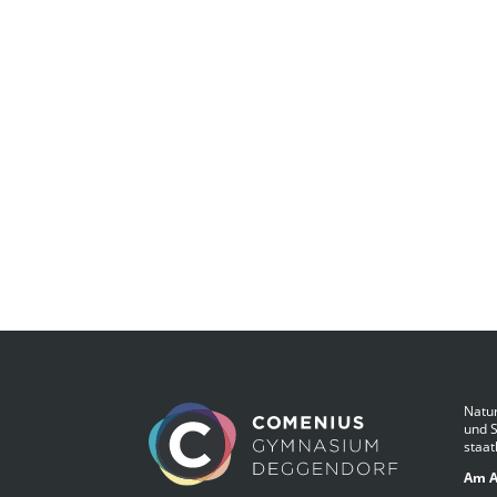
Natur
und 
staat
Am A