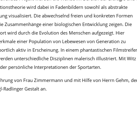
utionstheorie wird dabei in Fadenbildern sowohl als abstrakte
llung visualisiert. Die abwechselnd freien und konkreten Formen
die Zusammenhänge einer biologischen Entwicklung zeigen. Die
ort wird durch die Evolution des Menschen aufgezeigt. Hier
Merkmale einer Population von Lebewesen von Generation zu
portlich aktiv in Erscheinung. In einem phantastischen Filmstreife
en unterschiedliche Disziplinen malerisch iIllustriert. Mit Wit
er persönliche Interpretationen der Sportarten.
führung von Frau Zimmermann und mit Hilfe von Herrn Gehm, de
l-Radlinger Gestalt an.