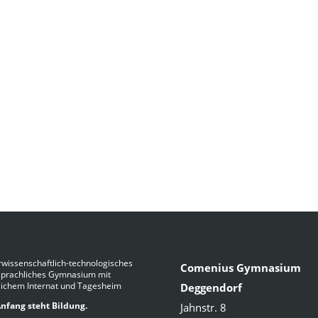
wissenschaftlich-technologisches
Comenius Gymnasium
Sprachliches Gymnasium mit
lichem Internat und Tagesheim
Deggendorf
nfang steht Bildung.
Jahnstr. 8