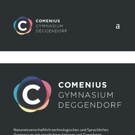
Naturwissenschaftlich-technologisches und Sprachliches
Gymnasium mit staatlichem Internat und Tagesheim