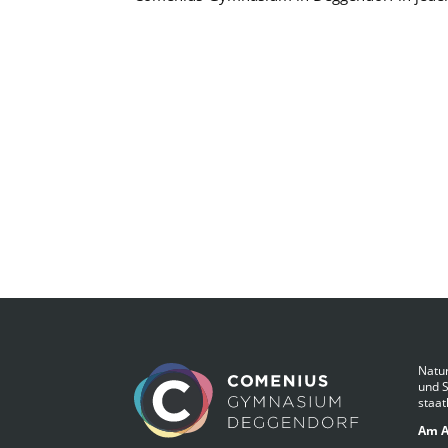
Natur
und 
staat
Am A