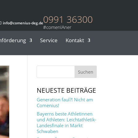
0991 36300
info@comenius-deg.de
nförderung
Service
Kontakt
NEUESTE BEITRÄGE
Generation faul?! Nicht am
Comenius!
Bayerns beste Athletinnen
und Athleten: Leichtathletik-
Landesfinale in Markt
Schwaben