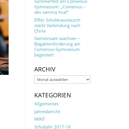
Sommerfest am Comenius-
Gymnasium: „Comenius –
des samma mia!“
Elfter Schüleraustausch
stärkt Verbindung nach
China
Gemeinsam wachsen –
Begabtenförderung am
Comenius-Gymnasium
begeistert
ARCHIV
Archiv
KATEGORIEN
Allgemeines
Jahresbericht
MINT
Schuljahr 2017-18