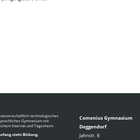
wissenschaftlich-technologisches
Comenius Gymnasium
Sprachliches Gymnasium mit
lichem Internat und Tagesheim
Deggendorf
nfang steht Bildung.
Jahnstr. 8