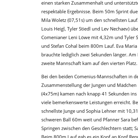
einen starken Zusammenhalt und unterstützten
respektable Ergebnisse. Beim 50m Sprint duell
Mila Woletz (07,51s) um den schnellsten Lauf
Louis Heigl, Tyler Stiedl und Lev Nechaev) 
Comenianer Leni Löwe mit 4,32m und Tyler St
und Stefan Cohal beim 800m Lauf. Eva Maria 
brauchte lediglich zwei Sekunden länger. A
zweite Mannschaft kam auf den vierten Platz.
Bei den beiden Comenius-Mannschaften in der W
Zusammenstellung der Jungen und Mädchen har
(4x75m) kamen nach knapp 41 Sekunden ins Zi
viele bemerkenswerte Leistungen erreicht. B
schnellste Junge und Sophia Lehner mit 10,3
schweren Ball 60m weit und Pfanner Sara bef
Springen zwischen den Geschlechtern statt; 
Beim 800m Lauf gab es ein Kopf an Kopf Rennen