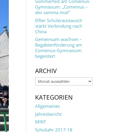
Sommerfest am Comenius-
Gymnasium: „Comenius –
des samma mia!“
Elfter Schüleraustausch
stärkt Verbindung nach
China
Gemeinsam wachsen –
Begabtenförderung am
Comenius-Gymnasium
begeistert
ARCHIV
Archiv
KATEGORIEN
Allgemeines
Jahresbericht
MINT
Schuljahr 2017-18