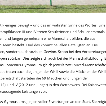
letik einiges bewegt – und das im wahrsten Sinne des Wortes! Eine
ampfklassen III und IV treten Schülerinnen und Schüler erstmals 
en und Jungen gemeinsam eine Mannschaft bilden, die aus
 Team besteht. Und das kommt bei allen Beteiligten an! Die
hen, sondern auch sozialen Gewinn. Schon bei den Vorbereitunge
pen spürbar. Dies zeigte sich auch bei der Mannschaftsbildung.
te das Comenius-Gymnasium gleich jeweils zwei Mixed-Mannschafte
aus traten auch die Jungen der WK II sowie die Mädchen der WK I
zbereitschaft starteten die 69 Mädchen und Jungen der
012) und IV (2012 und jünger) in den Wettbewerb. Bei Kaiserwett
erausragende Leistungen vor.
s-Gymnasiums gingen voller Erwartungen an den Start. Sie zeigt