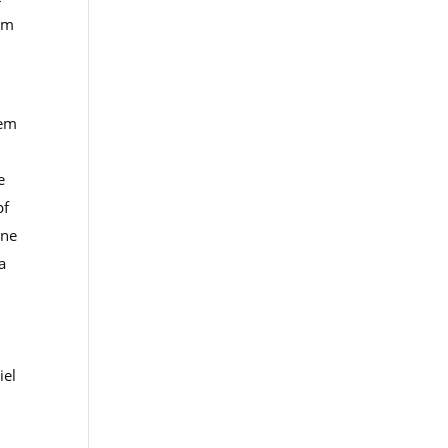
am
sem
e
pf
ane
a
iel