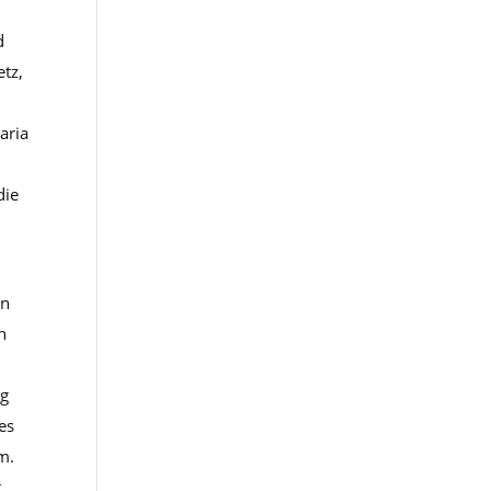
r
d
etz,
aria
die
ln
n
0g
es
m.
t