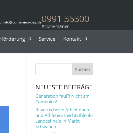
0991 36300
info@comenius-deg.de
nförderung
Service
Kontakt
NEUESTE BEITRÄGE
Generation faul?! Nicht am
Comenius!
Bayerns beste Athletinnen
und Athleten: Leichtathletik-
Landesfinale in Markt
Schwaben