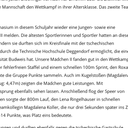
 Mannschaft den Wettkampf in ihrer Altersklasse. Das zweite Te
asium in diesem Schuljahr wieder eine Jungen- sowie eine
 melden. Die ältesten Sportlerinnen und Sportler hatten an die
dern sie durften sich im Kreisfinale mit der tschechischen
durch die Technische Hochschule Deggendorf ermöglicht, die ein
ität Budweis hat. Unsere Mädchen II fanden gut in den Wettkam
er fehlerfreien Staffel und einem schnellen 100m Sprint, den Rox
nnte die Gruppe Punkte sammeln. Auch im Kugelstoßen (Magdalen
ug: 4,47m) zeigten die Mädchen gute Leistungen. Mit
rung ebenfalls sehen lassen. Anschließend flog der Speer von
en sorgte der 800m Lauf, den Lena Ringelhäuser in schnellen
Teamkollegin Magdalena Koller, die nur drei Sekunden später ins Z
4 Punkte, was Platz eins bedeutete.
ungen und durften ebenfalls gegen die tschechische Gastschule