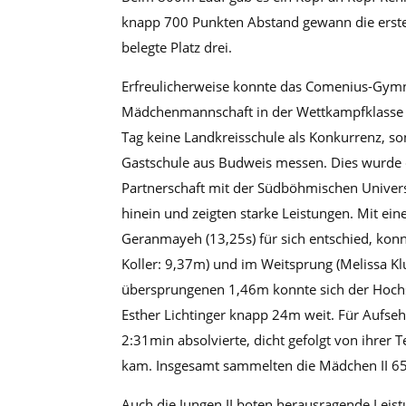
knapp 700 Punkten Abstand gewann die erste
belegte Platz drei.
Erfreulicherweise konnte das Comenius-Gymn
Mädchenmannschaft in der Wettkampfklasse II
Tag keine Landkreisschule als Konkurrenz, son
Gastschule aus Budweis messen. Dies wurde 
Partnerschaft mit der Südböhmischen Univers
hinein und zeigten starke Leistungen. Mit ein
Geranmayeh (13,25s) für sich entschied, ko
Koller: 9,37m) und im Weitsprung (Melissa Kl
übersprungenen 1,46m konnte sich der Hochsp
Esther Lichtinger knapp 24m weit. Für Aufseh
2:31min absolvierte, dicht gefolgt von ihrer 
kam. Insgesamt sammelten die Mädchen II 651
Auch die Jungen II boten herausragende Leist