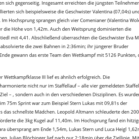
 sich gegenseitig. Insgesamt erreichten die jüngsten Teilnehme
ierten sich beispielsweise die Geschwister Valentina (07,04s) un
. Im Hochsprung sprangen gleich vier Comenianer (Valentina Wol
über die Höhe von 1,42m. Auch den Weitsprung dominierten die
iedl mit 4,41. Abschließend überraschten die Geschwister Eva M
absolvierte die zwei Bahnen in 2:36min; ihr jüngerer Bruder
m Ende gewann das erste Team den Wettkampf mit 5126 Punkten, 
ettkampfklasse III lief es ähnlich erfolgreich. Die
monierte nicht nur im Staffellauf – alle vier gemeldeten Staffe
el – , sondern auch in den verschiedenen Disziplinen. Es wurde
eim 75m Sprint war zum Beispiel Stern Lukas mit 09,81s der
1s das schnellste Mädchen. Leopold Altmann schleuderte den 20
örderte die 3kg Kugel auf 11,40m. Im Hochsprung fand ein hitzig
Sara übersprang am Ende 1,54m, Lukas Stern und Luca Heigl 1,62
. Julian Blöchinger lief nach nur 2:18min über die Ziellinie. Mi