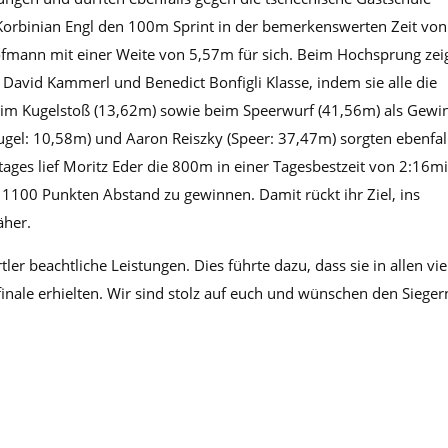
 Korbinian Engl den 100m Sprint in der bemerkenswerten Zeit von
ofmann mit einer Weite von 5,57m für sich. Beim Hochsprung zei
David Kammerl und Benedict Bonfigli Klasse, indem sie alle die
im Kugelstoß (13,62m) sowie beim Speerwurf (41,56m) als Gewi
ugel: 10,58m) und Aaron Reiszky (Speer: 37,47m) sorgten ebenfal
ages lief Moritz Eder die 800m in einer Tagesbestzeit von 2:16mi
 1100 Punkten Abstand zu gewinnen. Damit rückt ihr Ziel, ins
äher.
ler beachtliche Leistungen. Dies führte dazu, dass sie in allen vie
inale erhielten. Wir sind stolz auf euch und wünschen den Sieger