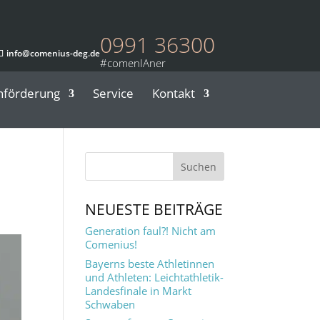
0991 36300
info@comenius-deg.de
nförderung
Service
Kontakt
NEUESTE BEITRÄGE
Generation faul?! Nicht am
Comenius!
Bayerns beste Athletinnen
und Athleten: Leichtathletik-
Landesfinale in Markt
Schwaben