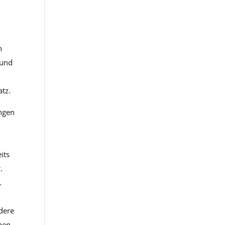
n
 und
tz.
ngen
d
its
.
.
n
ndere
hen