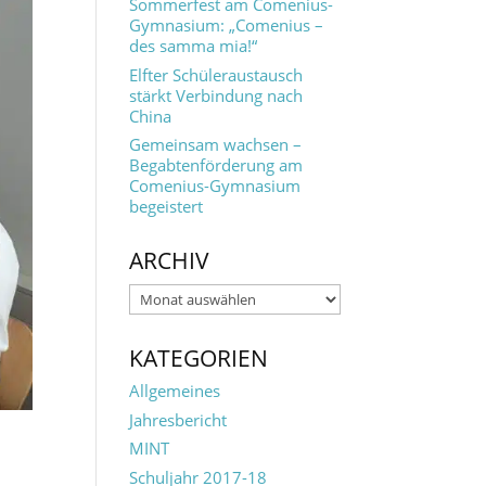
Sommerfest am Comenius-
Gymnasium: „Comenius –
des samma mia!“
Elfter Schüleraustausch
stärkt Verbindung nach
China
Gemeinsam wachsen –
Begabtenförderung am
Comenius-Gymnasium
begeistert
ARCHIV
Archiv
KATEGORIEN
Allgemeines
Jahresbericht
MINT
Schuljahr 2017-18