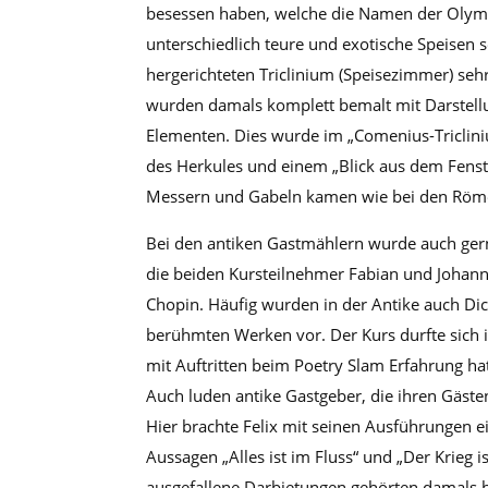
besessen haben, welche die Namen der Olymp
unterschiedlich teure und exotische Speisen s
hergerichteten Triclinium (Speisezimmer) s
wurden damals komplett bemalt mit Darstellu
Elementen. Dies wurde im „Comenius-Triclin
des Herkules und einem „Blick aus dem Fenst
Messern und Gabeln kamen wie bei den Römern
Bei den antiken Gastmählern wurde auch ge
die beiden Kursteilnehmer Fabian und Johan
Chopin. Häufig wurden in der Antike auch Di
berühmten Werken vor. Der Kurs durfte sich i
mit Auftritten beim Poetry Slam Erfahrung hat.
Auch luden antike Gastgeber, die ihren Gäste
Hier brachte Felix mit seinen Ausführungen e
Aussagen „Alles ist im Fluss“ und „Der Krieg i
ausgefallene Darbietungen gehörten damals 