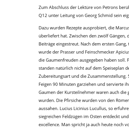
Zum Abschluss der Lektüre von Petrons berüh
Q12 unter Leitung von Georg Schmid sein ei
Dazu wurden Rezepte ausprobiert, die Marcus
überliefert hat. Zwischen den zwölf Gängen,
Beiträge eingestreut. Nach dem ersten Gang, tr
wurde der Prasser und Feinschmecker Apicius
die Gaumenfreuden ausgegeben haben soll. Fl
standen natürlich nicht auf dem Speiseplan d
Zubereitungsart und die Zusammenstellung. 
Feigen 90 Minuten garziehen und servierte i
Gaumen der Kursteilnehmer waren auch die ge
wurden. Die Pfirsiche wurden von den Römern 
aussahen. Lucius Licinius Lucullus, so erfuhr
siegreichen Feldzügen im Osten entdeckt und 
excellence. Man spricht ja auch heute noch von