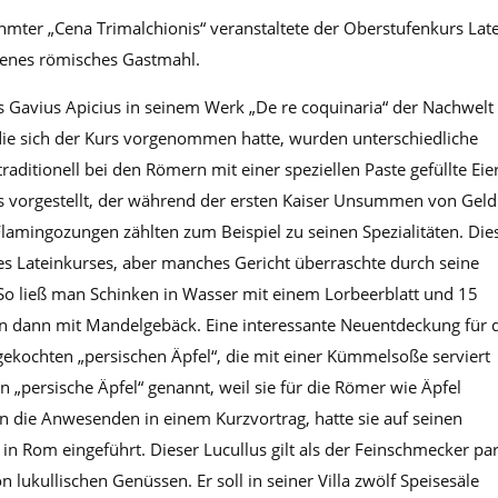
mter „Cena Trimalchionis“ veranstaltete der Oberstufenkurs Lat
genes römisches Gastmahl.
 Gavius Apicius in seinem Werk „De re coquinaria“ der Nachwelt
 die sich der Kurs vorgenommen hatte, wurden unterschiedliche
aditionell bei den Römern mit einer speziellen Paste gefüllte Eier
 vorgestellt, der während der ersten Kaiser Unsummen von Geld
amingozungen zählten zum Beispiel zu seinen Spezialitäten. Die
es Lateinkurses, aber manches Gericht überraschte durch seine
So ließ man Schinken in Wasser mit einem Lorbeerblatt und 15
hn dann mit Mandelgebäck. Eine interessante Neuentdeckung für 
kochten „persischen Äpfel“, die mit einer Kümmelsoße serviert
„persische Äpfel“ genannt, weil sie für die Römer wie Äpfel
en die Anwesenden in einem Kurzvortrag, hatte sie auf seinen
in Rom eingeführt. Dieser Lucullus gilt als der Feinschmecker pa
 lukullischen Genüssen. Er soll in seiner Villa zwölf Speisesäle