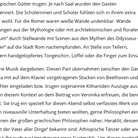
ischen Götter trugen. Je nach Saal wurden den Gästen
erviert. Die Schülerinnen und Schüler fühlten sich in ihrem extra
ehr wohl. Für die Römer waren weiße Wände undenkbar. Wände
ngen aus der Mythologie oder mit architektonischen und florale
ium“ durch Stellwände mit Szenen aus den Mythen des Odysseus
er“ auf die Stadt Rom nachempfunden. An Stelle von Tellern,
 handgetöpfertes Tongeschirr, Löffel oder die Finger zum Einsa
rne Musik dargeboten. Diesen Part übernahmen zwischen den Gä
na mit auf dem Klavier vorgetragenen Stücken von Beethoven un
chter eingeladen bzw. trugen sogenannte Kitharöden Auszüge aus
n diesem Kontext an dem Beitrag von Veronika erfreuen, die bere
 Sie trug ein speziell für diesen Abend selbst verfasstes Werk vor
n niveauvolle Unterhaltung bieten wollten, gerne Philosophen ein
inen der großen griechischen Philosophen näher, Heraklit, desse
st der Vater aller Dinge“ bekannt sind. Äthiopische Tänzer oder a
häufig auch zur Umrahmung eines Gastmahls. Um diesen exotisc