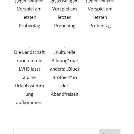
gegenseitigen
gegenseitigen
gegenseitigen
Vorspiel am
Vorspiel am
Vorspiel am
letzten
letzten
letzten
Probentag
Probentag
Probentag
Die Landschaft
„Kulturelle
rund um die
Bildung“ mal
LVHS lässt
anders: „Blues
alpine
Brothers“ in
Urlaubsstimm
der
ung
Abendfreizeit
aufkommen.