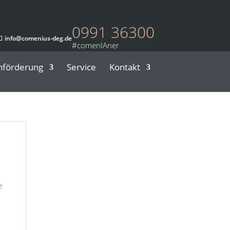
0991 36300
info@comenius-deg.de
nförderung
Service
Kontakt
e